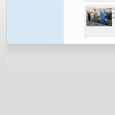
G
A
H